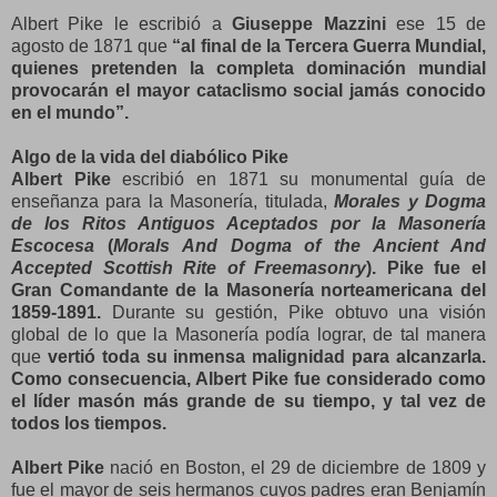
Albert Pike le escribió a
Giuseppe Mazzini
ese 15 de
agosto de 1871 que
“al final de la Tercera Guerra Mundial,
quienes pretenden la completa dominación mundial
provocarán el mayor cataclismo social jamás conocido
en el mundo”.
Algo de la vida del diabólico Pike
Albert Pike
escribió en 1871 su monumental guía de
enseñanza para la Masonería, titulada,
Morales y Dogma
de los Ritos Antiguos Aceptados por la Masonería
Escocesa
(
Morals And Dogma of the Ancient And
Accepted Scottish Rite of Freemasonry
). Pike fue el
Gran Comandante de la Masonería norteamericana del
1859-1891.
Durante su gestión, Pike obtuvo una visión
global de lo que la Masonería podía lograr, de tal manera
que
vertió toda su inmensa malignidad para alcanzarla.
Como consecuencia, Albert Pike fue considerado como
el líder masón más grande de su tiempo, y tal vez de
todos los tiempos.
Albert Pike
nació en Boston, el 29 de diciembre de 1809 y
fue el mayor de seis hermanos cuyos padres eran Benjamín