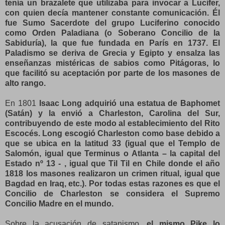
tenía un brazalete que utilizaba para invocar a Lucifer,
con quien decía mantener constante comunicación. Él
fue Sumo Sacerdote del grupo Luciferino conocido
como Orden Paladiana (o Soberano Concilio de la
Sabiduría), la que fue fundada en París en 1737. El
Paladismo se deriva de Grecia y Egipto y ensalza las
enseñanzas mistéricas de sabios como Pitágoras, lo
que facilitó su aceptación por parte de los masones de
alto rango.
En 1801
Isaac Long adquirió una estatua de Baphomet
(Satán) y la envió a Charleston, Carolina del Sur,
contribuyendo de este modo al establecimiento del Rito
Escocés. Long escogió Charleston como base debido a
que se ubica en la latitud 33 (igual que el Templo de
Salomón, igual que Terminus o Atlanta – la capital del
Estado nº 13 - , igual que Til Til en Chile donde el año
1818 los masones realizaron un crimen ritual, igual que
Bagdad en Iraq, etc.). Por todas estas razones es que el
Concilio de Charleston se considera el Supremo
Concilio Madre en el mundo.
Sobre la acusación de satanismo,
el mismo Pike lo