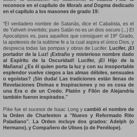
reconoce en el capítulo de
Morals and Dogma
dedicado
en el capítulo a los masones de grado 19:
“El verdadero nombre de Satanás, dice el Cabalista, es el
de Yahveh invertido; pues Satán no es un dios oscuro (...) El
Apocalipsis es, para aquellos que consiguen el 19º Grado,
la apoteosis de la sublime fe a la cual aspira el único Dios, y
desprecia todas las pompas y obras de Lucifer.
Lucifer, ¡El
portador de la Luz! ¡Extraño y misterioso nombre dado
al Espíritu de la Oscuridad! Lucifer, ¡El Hijo de la
Mañana! ¿Es él quien porta la luz y con su insoportable
esplendor vuelve ciegos a las almas débiles, sensuales
o egoístas? ¡Sin duda! Las tradiciones están llenas de
Revelaciones Divinas e Inspiraciones y no es cosa de
una Era o de un Credo. Platón y Filón de Alejandría
también fueron inspirados.”
Pike fue el sucesor de Isaac Long y
cambió el nombre de
la Orden de Charleston a “Nuevo y Reformado Rito
Paladiano”. La Orden incluye dos grados: Adelph (o
Hermano), y Compañero de Ulises (o de Penélope).