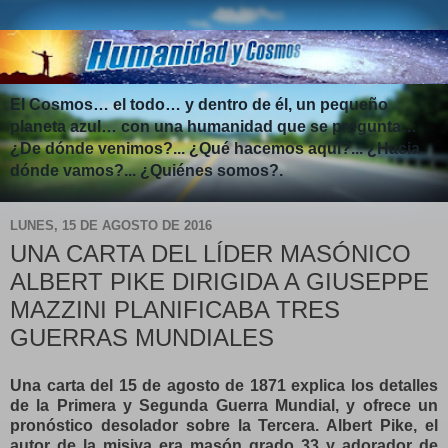
El Cosmos… el todo… y dentro de él, un pequeño
planeta azul… con una humanidad que se pregunta…
¿De dónde venimos?... ¿Qué hacemos aquí?... ¿Hacia
dónde vamos?... ¿Quiénes somos?.
LUNES, 15 DE AGOSTO DE 2016
UNA CARTA DEL LÍDER MASÓNICO
ALBERT PIKE DIRIGIDA A GIUSEPPE
MAZZINI PLANIFICABA TRES
GUERRAS MUNDIALES
Una carta del 15 de agosto de 1871 explica los detalles
de la Primera y Segunda Guerra Mundial, y ofrece un
pronóstico desolador sobre la Tercera. Albert Pike, el
autor de la misiva era masón grado 33 y adorador de