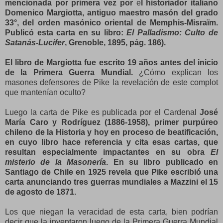
mencionada por primera vez por
e
l historiador italiano
Domenico Margiotta, antiguo maestro masón del grado
33°, del orden masónico oriental de Memphis-Misraïm.
Publicó esta carta en su libro:
El Palladismo: Culto de
Satanás-Lucifer
, Grenoble, 1895, pág. 186).
El libro de Margiotta fue escrito 19 años antes del inicio
de la Primera Guerra Mundial.
¿Cómo explican los
masones defensores de Pike la revelación de este complot
que mantenían oculto?
Luego la carta de Pike es publicada por el Cardenal
José
María Caro y Rodríguez (1886-1958), primer purpúreo
chileno de la Historia y hoy en proceso de beatificación,
en cuyo libro hace referencia y cita esas cartas, que
resultan especialmente impactantes en su obra
El
misterio de la Masonería
. En su libro publicado en
Santiago de Chile en 1925 revela que Pike escribió una
carta anunciando tres guerras mundiales a Mazzini el 15
de agosto de 1871.
Los que niegan la veracidad de esta carta, bien podrían
decir que la inventaron luego de la Primera Guerra Mundial