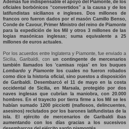
Además fue indispensable el apoyo del Piamonte, de los
oficiales borbónicos “convertidos” a la causa y de los
latifundistas sicilianos e ingleses. Dos millones de
francos oro fueron dados por el masón Camillo Benso,
Conde de Cavour, Primer Ministro del reino de Piamonte
para la expedición de los Mil y otros 3 millones de las
logias masónicas inglesas; suma equivalente a 25
millones de euros actuales.
Por los acuerdos entre Inglaterra y Piamonte, fue enviado a
Sicilia, Garibaldi, con
un contingente de mercenarios
también llamados los ‘camisas rojas’
en los buques
Lombardo
y
Piamonte
los cuales no fueron robados
como dice la historia oficial, sino puestos a disposición
de Garibaldi. Desembarcó el 11 de mayo en la costa
occidental de Sicilia, en Marsala, protegido por dos
naves inglesas que cubrían la maniobra, con 20.000
hombres. En el trayecto por tierra firme a los Mil se les
habían sumado 1200 picciotti (mafiosos, delincuentes,
asesinos) reclutados por los barones latifundistas de la
isla. El ejército de mercenarios de Garibaldi ibas
aumentando con los días gracias a los sucesivos
desembarcos del ejército sardo piamontés.