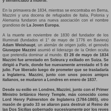
y sentenciado a muerte.
En la primavera de 1834, mientras se encontraba en Berna,
Mazzini y una docena de refugiados de Italia, Polonia y
Alemania fundaron una nueva asociación con el nombre
grandioso de
La Joven Europa.
A la muerte en noviembre de 1830 del fundador de los
Illuminati (fundados el 1° de mayo de 1776 en Baviera)
Adam
Weishaupt
, un alemán de origen judío, el genovés
Giuseppe Mazzini
asumió el liderazgo de la Orden oculta
que pretendía dominar al mundo.
El 28 de mayo de 1834
Mazzini fue arrestado en Soleura y exiliado en Suiza. Se
dirigió a París, donde fue nuevamente arrestado el 5 de
julio. Fue liberado luego de prometer que se trasladaría
a Inglaterra. Mazzini, junto con unos pocos amigos
italianos, se mudaron a Londres en enero de 1837.
Desde su exilio en Londres, Mazzini, junto con el Primer
Ministro británico Henry Temple, más conocido como
Lord Henry Palmerston de Inglaterra (1784-1865), otro
masón de grado 33 se aliaron para destruir al Reino de
las Dos Sicilias gobernado sucesivamente por los reyes