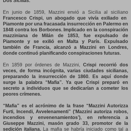
Dos Sicilias.
En junio de 1859, Mazzini envió a Sicilia al siciliano
Francesco Crispi, un abogado que vivía exiliado en
Piamonte por una fracasada insurrección en Palermo en
1848 contra los Borbones. Implicado en la conspiración
mazziniana de Milán de 1853, fue expulsado de
Piamonte y se exilió en Malta y París. Expulsado
también de Francia, alcanzó a Mazzini en Londres,
donde continuó planificando conspiraciones futuras.
En 1859 por órdenes de Mazzini,
Crispi recorrió dos
veces, de forma incógnita, varias ciudades sicilianas,
preparando la insurrección de 1860. Es aquí donde
surge la palabra “Mafia”. Ya que Crispi preparó en
secreto a individuos que se dedicarían a cometer los
peores crímenes.
“Mafia” es el acrónimo de la frase “Mazzini Autorizza
Furti, Incendi, Avvelenamenti” (‘Mazzini autoriza robos,
incendios y envenenamientos’), en referencia a
Giuseppe Mazzini, masón grado 33, promotor de la
sedición italiana.
La mafia se habría iniciado como tal a