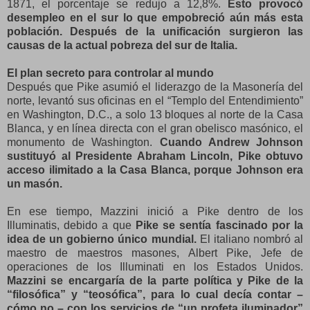
1871, el porcentaje se redujo a 12,8%.
Esto provocó
desempleo en el sur lo que empobreció aún más esta
población. Después de la unificación surgieron las
causas de la actual pobreza del sur de Italia.
El plan secreto para controlar al mundo
Después que Pike asumió el liderazgo de la Masonería del
norte, levantó sus oficinas en el “Templo del Entendimiento”
en Washington, D.C., a solo 13 bloques al norte de la Casa
Blanca, y en línea directa con el gran obelisco masónico, el
monumento de Washington.
Cuando Andrew Johnson
sustituyó al Presidente Abraham Lincoln, Pike obtuvo
acceso ilimitado a la Casa Blanca, porque Johnson era
un masón.
En ese tiempo, Mazzini inició a Pike dentro de los
Illuminatis, debido a que
Pike se sentía fascinado por la
idea de un gobierno único mundial.
El italiano nombró al
maestro de maestros masones, Albert Pike, Jefe de
operaciones de los Illuminati en los Estados Unidos.
Mazzini se encargaría de la parte política y Pike de la
“filosófica” y “teosófica”, para lo cual decía contar –
cómo no – con los servicios de “un profeta iluminador”