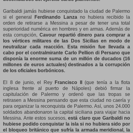
Garibaldi jamás hubiese conquistado la ciudad de Palermo
si el general
Ferdinando Lanza
no hubiera recibido la
orden de retirarse a Messina a pesar de tener una total
superioridad numérica en hombres y en armas. Además de
esta corrupción,
Cavour repartió dinero para comprar a
los vértices militares de las Dos Sicilias en modo de
neutralizar cada reacción. Esta misión fue llevada a
cabo por el contralmirante Carlo Pellion di Persano que
disponía la enorme suma de un millón de ducados (16
millones de euros actuales) destinados a la corrupción
de los oficiales borbónicos.
El 8 de junio, el Rey
Francisco II
(que tenía a la flota
inglesa frente al puerto de Nápoles) debió firmar la
capitulación de Palermo y ordenó que las tropas se
retirasen a Messina pensando que esta ciudad no caería y
para organizar la reconquista de Palermo. Así, unos 24.000
soldados abandonaron la capital siciliana para viajar hacia
Messina. Ante estos sucesos,
está claro que Garibaldi no
hubiese podido conquistar la isla si no hubiera sido por
el bloqueo británico que sufría la armada meridional, la