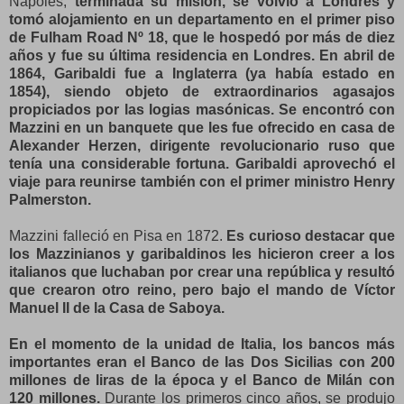
Nápoles,
terminada su misión, se volvió a Londres y
tomó alojamiento en un departamento en el primer piso
de Fulham Road Nº 18, que le hospedó por más de diez
años y fue su última residencia en Londres. En abril de
1864, Garibaldi fue a Inglaterra (ya había estado en
1854), siendo objeto de extraordinarios agasajos
propiciados por las logias masónicas. Se encontró con
Mazzini en un banquete que les fue ofrecido en casa de
Alexander Herzen, dirigente revolucionario ruso que
tenía una considerable fortuna. Garibaldi aprovechó el
viaje para reunirse también con el primer ministro Henry
Palmerston.
Mazzini falleció en Pisa en 1872.
Es curioso destacar que
los Mazzinianos y garibaldinos les hicieron creer a los
italianos que luchaban por crear una república y resultó
que crearon otro reino, pero bajo el mando de Víctor
Manuel II de la Casa de Saboya.
En el momento de la unidad de Italia, los bancos más
importantes eran el Banco de las Dos Sicilias con 200
millones de liras de la época y el Banco de Milán con
120 millones.
Durante los primeros cinco años, se produjo