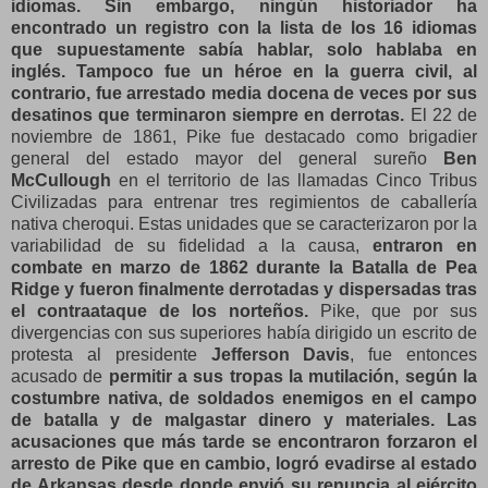
idiomas. Sin embargo, ningún historiador ha
encontrado un registro con la lista de los 16 idiomas
que supuestamente sabía hablar, solo hablaba en
inglés. Tampoco fue un héroe en la guerra civil, al
contrario, fue arrestado media docena de veces por sus
desatinos que terminaron siempre en derrotas.
El 22 de
noviembre de 1861, Pike fue destacado como brigadier
general del estado mayor del general sureño
Ben
McCullough
en el territorio de las llamadas Cinco Tribus
Civilizadas para entrenar tres regimientos de caballería
nativa cheroqui. Estas unidades que se caracterizaron por la
variabilidad de su fidelidad a la causa,
entraron en
combate en marzo de 1862 durante la Batalla de Pea
Ridge y fueron finalmente derrotadas y dispersadas tras
el contraataque de los norteños.
Pike, que por sus
divergencias con sus superiores había dirigido un escrito de
protesta al presidente
Jefferson Davis
, fue entonces
acusado de
permitir a sus tropas la mutilación, según la
costumbre nativa, de soldados enemigos en el campo
de batalla y de malgastar dinero y materiales. Las
acusaciones que más tarde se encontraron forzaron el
arresto de Pike que en cambio, logró evadirse al estado
de Arkansas desde donde envió su renuncia al ejército