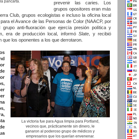
 la pancarta.
prevenir las caries. Los
grupos opositores eran más
erra Club, grupos ecologistas e incluso la oficina local
l para el Avance de las Personas de Color (NAACP, por
 grupo anti-fluoración que ejercía presión política y
m, era
de producción local, informó
Slate
, y recibió
 que los oponentes a los que derrotaron.
los
nd
or
de
or
s,
er
eer
na
os,
a,
ta
La victoria fue para Agua limpia para Portland,
vecinos que, prácticamente sin dinero, le
de
ganaron al poderoso grupo de médicos y
ua
empresarios que los querían envenenar.