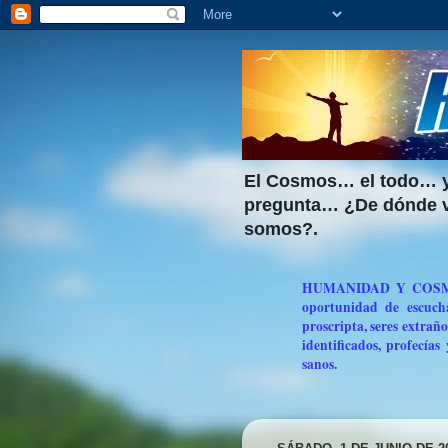
El Cosmos… el todo… y
pregunta… ¿De dónde v
somos?.
HUMANIDAD Y COSMOS e
oportunidad de escucha
proscripta, seres extraño
identificados, profecías
sanos.