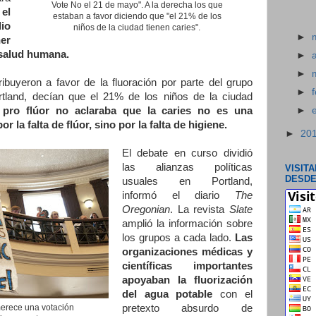
Vote No el 21 de mayo". A la derecha los que
el
estaban a favor diciendo que "el 21% de los
io
niños de la ciudad tienen caries".
►
er
 salud humana.
►
►
ibuyeron a favor de la fluoración por parte del grupo
►
rtland, decían que el 21% de los niños de la ciudad
e pro flúor no aclaraba que la caries no es una
►
la falta de flúor, sino por la falta de higiene.
►
20
El debate en curso dividió
las alianzas políticas
VISIT
DESDE
usuales en Portland,
informó el diario
The
Oregonian
. La revista
Slate
amplió la información sobre
los grupos a cada lado.
Las
organizaciones médicas y
científicas importantes
apoyaban la fluorización
del agua potable
con el
merece una votación
pretexto absurdo de