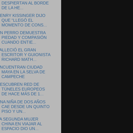
DESPIERTAN AL BORDE
DE LA HE...
ENRY KISSINGER DIJO
QUE “LLEGÓ EL
MOMENTO DE CONS...
N PERRO DEMUESTRA
PIEDAD Y COMPASIÓN
CUANDO ENTIE...
ALLECIÓ EL GRAN
ESCRITOR Y GUIONISTA
RICHARD MATH...
NCUENTRAN CIUDAD
MAYA EN LA SELVA DE
CAMPECHE
ESCUBREN RED DE
TÚNELES EUROPEOS
DE HACE MÁS DE 1...
NA NIÑA DE DOS AÑOS
CAE DESDE UN QUINTO
PISO Y UN...
A SEGUNDA MUJER
CHINA EN VIAJAR AL
ESPACIO DIO UN...