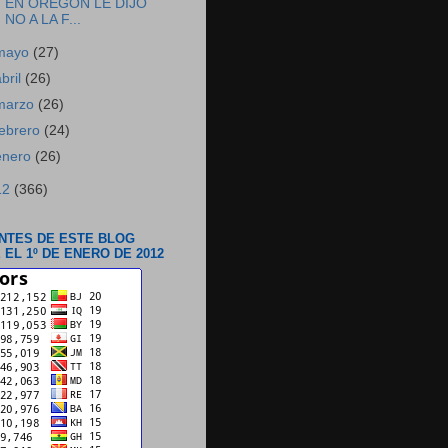
EN OREGÓN LE DIJO
NO A LA F...
mayo
(27)
abril
(26)
marzo
(26)
febrero
(24)
enero
(26)
12
(366)
ANTES DE ESTE BLOG
 EL 1º DE ENERO DE 2012