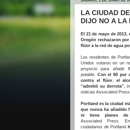
SÁBADO, 1 DE JUNIO DE 2
LA CIUDAD D
DIJO NO A L
El 21 de mayo de 2013, e
Oregón rechazaron por c
flúor a la red de agua po
Los residentes de Portl
Unidos votaron en un r
proyecto para añadir 
potable.
Con el 80 por 
contra el flúor
,
el alc
“admitió su derrota”
, i
noticias Associated Press
Portland es la ciudad 
que nunca ha añadido f
ni tiene planes de
Associated Press. E
ciudadanos de Portland
h