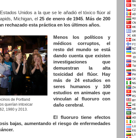
Estados Unidos a la que se le añadió el tóxico flúor al
apids, Michigan, el
25 de enero de 1945
.
Más de 200
n rechazado esta práctica en los últimos años.
Menos los políticos y
médicos corruptos, el
resto del mundo se está
dando cuenta que existen
investigaciones que
demuestran la alta
toxicidad del flúor. Hay
más de 24 estudios en
seres humanos y 100
estudios en animales que
vinculan al fluoruro con
ecinos de Portland
os querían intoxicar
daño cerebral.
962, 1980 y 2013.
El fluoruro tiene efectos
sis bajas, aumentando el riesgo de enfermedades
cáncer.