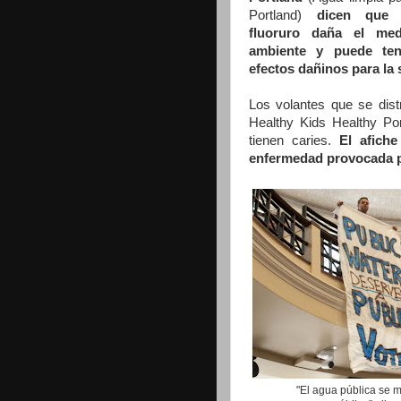
Portland)
dicen que 
fluoruro daña el med
ambiente y puede ten
efectos dañinos para la
Los volantes que se distr
Healthy Kids Healthy Po
tienen caries.
El afich
enfermedad provocada por 
"El agua pública se 