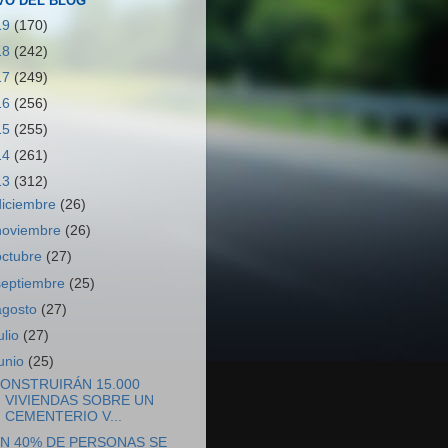
VO DEL BLOG
19
(170)
18
(242)
17
(249)
16
(256)
15
(255)
14
(261)
13
(312)
diciembre
(26)
noviembre
(26)
octubre
(27)
septiembre
(25)
agosto
(27)
ulio
(27)
junio
(25)
ONSTRUIRÁN 15.000
VIVIENDAS SOBRE UN
CEMENTERIO V...
N 40% DE PERSONAS SE