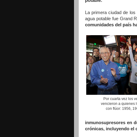
potable.
La primera ciudad de los 
agua potable fue Grand R
comunidades del país ha
Por cuarta vez los v
vencieron a quienes l
con flúor: 1956, 1
inmunosupresores en do
crónicas, incluyendo el 