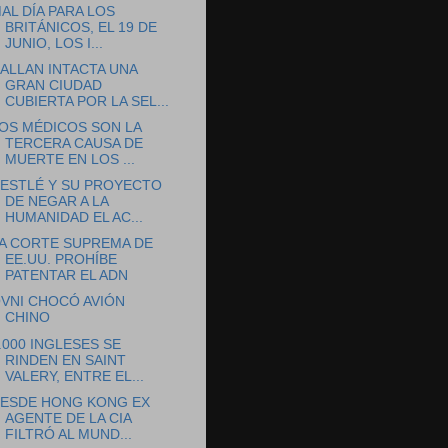
AL DÍA PARA LOS
BRITÁNICOS, EL 19 DE
JUNIO, LOS I...
ALLAN INTACTA UNA
GRAN CIUDAD
CUBIERTA POR LA SEL...
OS MÉDICOS SON LA
TERCERA CAUSA DE
MUERTE EN LOS ...
ESTLÉ Y SU PROYECTO
DE NEGAR A LA
HUMANIDAD EL AC...
A CORTE SUPREMA DE
EE.UU. PROHÍBE
PATENTAR EL ADN
VNI CHOCÓ AVIÓN
CHINO
.000 INGLESES SE
RINDEN EN SAINT
VALERY, ENTRE EL...
ESDE HONG KONG EX
AGENTE DE LA CIA
FILTRÓ AL MUND...