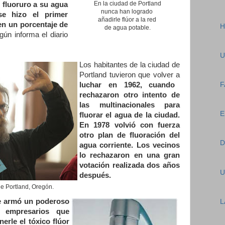
En la ciudad de Portland
r fluoruro a su agua
nunca han logrado
e hizo el primer
añadirle
flúor a la red
en un porcentaje de
H
de agua potable.
gún informa el diario
U
Los habitantes de la ciudad de
Portland tuvieron que volver a
luchar en 1962, cuando
F
rechazaron otro intento de
las multinacionales para
E
fluorar el agua de la ciudad.
En 1978 volvió con fuerza
otro plan de fluoración del
D
agua corriente. Los vecinos
lo rechazaron en una gran
votación realizada dos años
U
después.
de Portland, Oregón.
e armó un poderoso
L
 empresarios que
erle el tóxico flúor