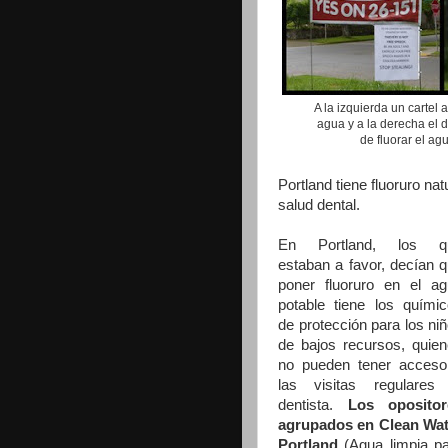
A la izquierda un cartel 
agua y a la derecha el d
de fluorar el ag
Portland tiene fluoruro na
salud dental.
En Portland, los q
estaban a favor, decían 
poner fluoruro en el a
potable tiene los quími
de protección para los ni
de bajos recursos, quie
no pueden tener acceso
las visitas regulares 
dentista.
Los opositor
agrupados en Clean Wat
Portland
(Agua limpia p