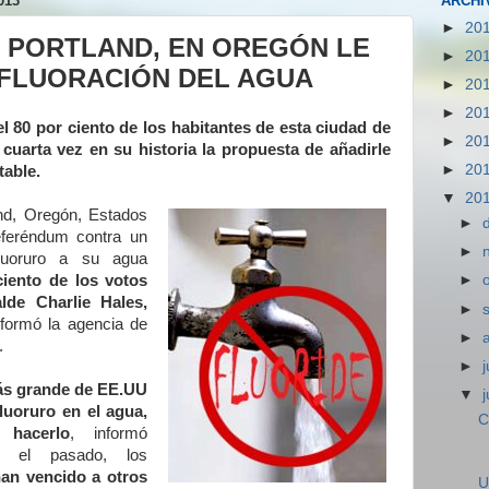
013
ARCHI
►
20
E PORTLAND, EN OREGÓN LE
►
20
A FLUORACIÓN DEL AGUA
►
20
►
20
l 80 por ciento de los habitantes de esta ciudad de
►
20
uarta vez en su historia la propuesta de añadirle
►
20
table.
▼
20
and, Oregón, Estados
►
eferéndum contra un
►
fluoruro a su agua
ciento de los votos
►
alde Charlie Hales,
►
nformó la agencia de
►
.
►
j
más grande de EE.UU
▼
luoruro en el agua,
C
 hacerlo
, informó
n el pasado, los
an vencido a otros
U