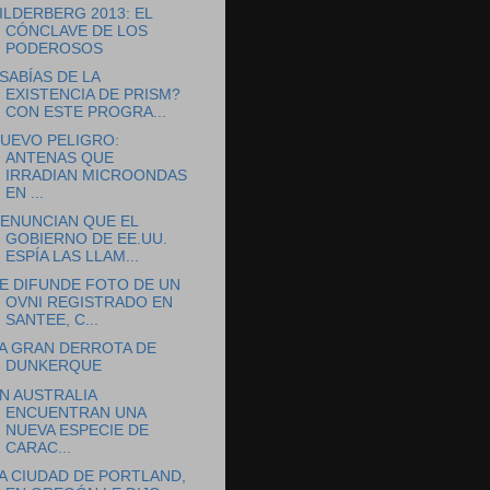
ILDERBERG 2013: EL
CÓNCLAVE DE LOS
PODEROSOS
SABÍAS DE LA
EXISTENCIA DE PRISM?
CON ESTE PROGRA...
UEVO PELIGRO:
ANTENAS QUE
IRRADIAN MICROONDAS
EN ...
ENUNCIAN QUE EL
GOBIERNO DE EE.UU.
ESPÍA LAS LLAM...
E DIFUNDE FOTO DE UN
OVNI REGISTRADO EN
SANTEE, C...
A GRAN DERROTA DE
DUNKERQUE
N AUSTRALIA
ENCUENTRAN UNA
NUEVA ESPECIE DE
CARAC...
A CIUDAD DE PORTLAND,