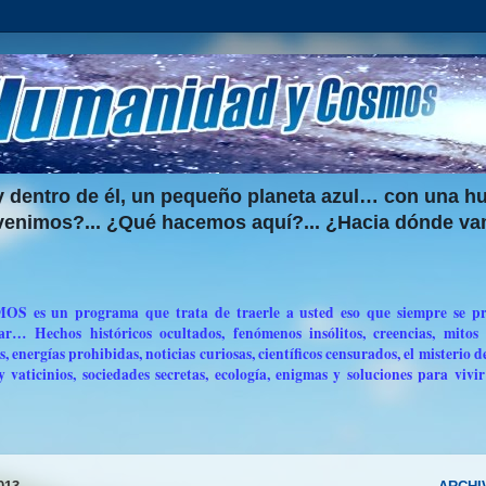
 dentro de él, un pequeño planeta azul… con una h
enimos?... ¿Qué hacemos aquí?... ¿Hacia dónde va
s un programa que trata de traerle a usted eso que siempre se pre
r… Hechos históricos ocultados, fenómenos insólitos, creencias, mitos 
s, energías prohibidas, noticias curiosas, científicos censurados, el misterio d
 y vaticinios, sociedades secretas, ecología, enigmas y soluciones para vivir