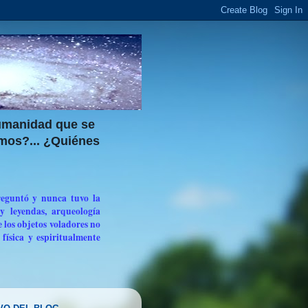
umanidad que se
mos?... ¿Quiénes
guntó y nunca tuvo la
y leyendas, arqueología
e los objetos voladores no
 física y espiritualmente