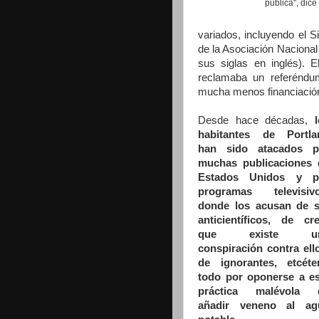
pública", dice
variados, incluyendo el Si
de la Asociación Naciona
sus siglas en inglés). El
reclamaba un
referéndu
mucha menos financiación
Desde hace décadas,
habitantes de Portla
han sido atacados p
muchas publicaciones 
Estados Unidos y p
programas televisivo
donde los acusan de s
anticientíficos, de cr
que existe u
conspiración contra ell
de ignorantes, etcéter
todo por oponerse a es
práctica malévola 
añadir veneno al ag