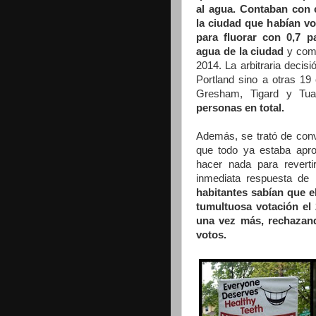
al agua. Contaban con 
la ciudad que habían v
para fluorar con 0,7 pa
agua de la ciudad
y com
2014. La arbitraria decisi
Portland sino a otras 19 
Gresham, Tigard y Tua
personas en total.
Además, se trató de conv
que todo ya estaba apr
hacer nada para reverti
inmediata respuesta de
habitantes sabían que el
tumultuosa votación el 
una vez más, rechazand
votos.