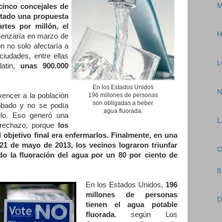
M
cinco concejales de
otado una propuesta
rtes por millón, el
H
enzaría en marzo de
ón no solo afectaría a
ciudades, entre ellas
L
latin,
unas 900.000
En los Estados Unidos
N
encer a la población
196 millones de personas
son obligadas a beber
obado y no se podía
agua fluorada.
rlo. Eso generó una
L
 rechazo, porque
los
 objetivo final era enfermarlos. Finalmente, en una
21 de mayo de 2013, los vecinos lograron triunfar
O
o la fluoración del agua por un 80 por ciento de
8
En los Estados Unidos,
196
millones de personas
D
tienen el agua potable
fluorada
, según Los